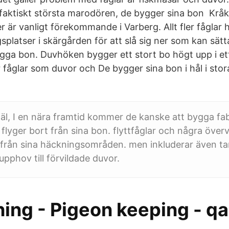
aktiskt största marodören, de bygger sina bon Kråkf
 är vanligt förekommande i Varberg. Allt fler fåglar 
splatser i skärgården för att slå sig ner som kan sätt
ygga bon. Duvhöken bygger ett stort bo högt upp i ett
fåglar som duvor och De bygger sina bon i hål i stora 
själ, I en nära framtid kommer de kanske att bygga fa
flyger bort från sina bon. flyttfåglar och några överv
l från sina häckningsområden. men inkluderar även 
upphov till förvildade duvor.
ing - Pigeon keeping - qa