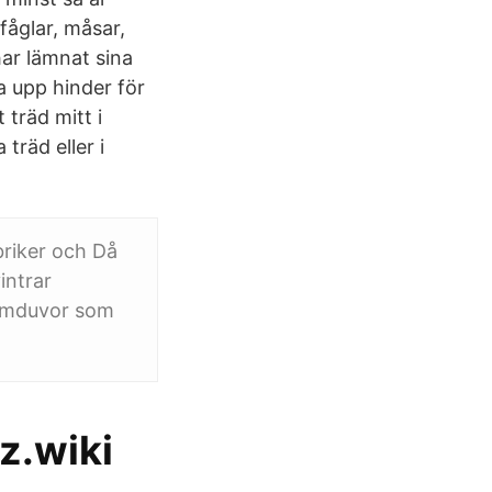
åglar, måsar,
har lämnat sina
a upp hinder för
 träd mitt i
träd eller i
briker och Då
intrar
tamduvor som
z.wiki