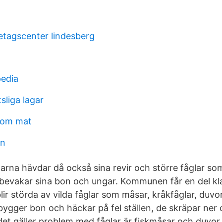
etagscenter lindesberg
pedia
sliga lagar
 om mat
ön
larna hävdar då också sina revir och större fåglar s
de bevakar sina bon och ungar. Kommunen får en del k
ir störda av vilda fåglar som måsar, kråkfåglar, duvo
ygger bon och häckar på fel ställen, de skräpar ner
 det gäller problem med fåglar är fiskmåsar och duvor.