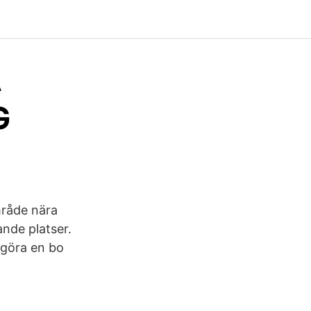
A
G
mråde nära
nde platser.
 göra en bo