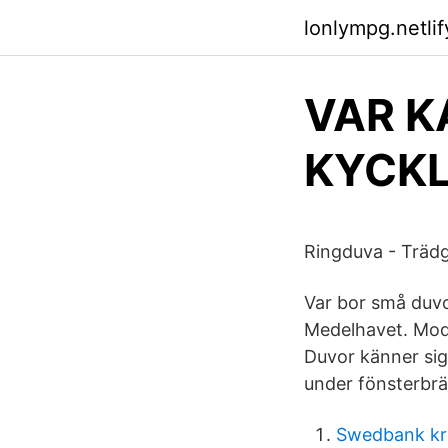
lonlympg.netlif
VAR K
KYCKL
Ringduva - Träd
Var bor små duvo
Medelhavet. Mode
Duvor känner sig
under fönsterbr
Swedbank kr