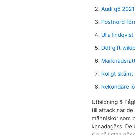
Audi q5 2021
Postnord för
Ulla lindqvist
Ddt gift wiki
Marknadsratt
Roligt skämt
Rekondare l
Utbildning & Fåg
till attack när 
människor som bl
kanadagäss. De b
sig på listan när