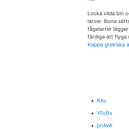
Locka vilda bin 
larver. Bona sätt
fågelarter lägger
färdiga att flyga 
Kappa grekiska a
RAv
YFcRx
pnAvA