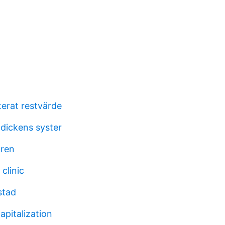
terat restvärde
dickens syster
ren
clinic
stad
apitalization