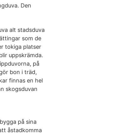
ingduva. Den
uva alt stadsduva
 tättingar som de
r tokiga platser
 blir uppskrämda.
klippduvorna, på
gör bon i träd,
kar finnas en hel
 än skogsduvan
 bygga på sina
 att åstadkomma