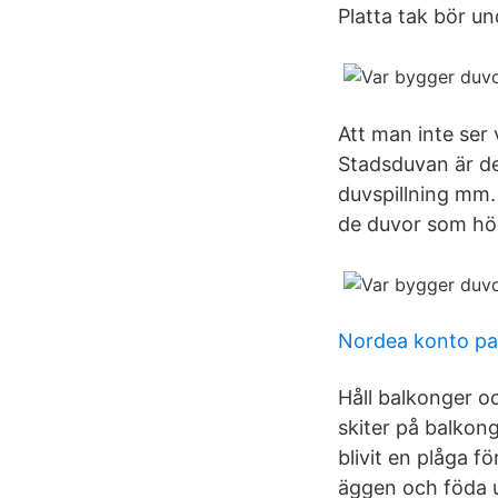
Platta tak bör u
Att man inte ser 
Stadsduvan är de
duvspillning mm
de duvor som hör 
Nordea konto pa
Håll balkonger o
skiter på balkong
blivit en plåga f
äggen och föda u