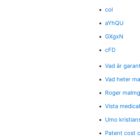
col
aYhQU
GXgxN
cFD
Vad är garan
Vad heter ma
Roger malmg
Vista medical 
Umo kristian
Patent cost c