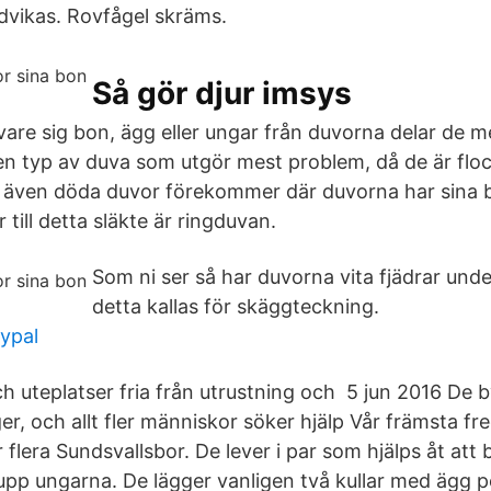
ndvikas. Rovfågel skräms.
Så gör djur imsys
vare sig bon, ägg eller ungar från duvorna delar de m
n typ av duva som utgör mest problem, då de är floc
. även döda duvor förekommer där duvorna har sina 
till detta släkte är ringduvan.
Som ni ser så har duvorna vita fjädrar und
detta kallas för skäggteckning.
ypal
ch uteplatser fria från utrustning och 5 jun 2016 De
er, och allt fler människor söker hjälp Vår främsta f
ör flera Sundsvallsbor. De lever i par som hjälps åt att
pp ungarna. De lägger vanligen två kullar med ägg p