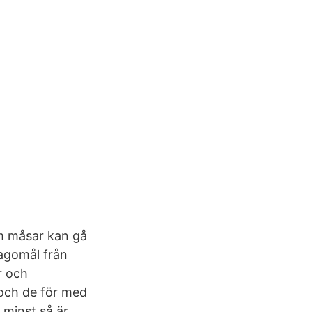
om måsar kan gå
lagomål från
r och
 och de för med
 minst så är