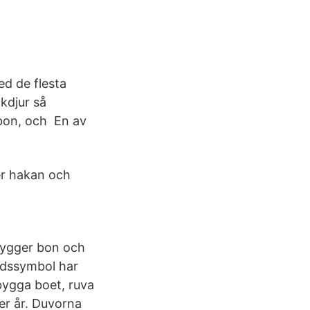
ed de flesta
kdjur så
bon, och En av
er hakan och
 bygger bon och
redssymbol har
 bygga boet, ruva
er år. Duvorna