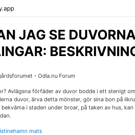
y.app
AN JAG SE DUVORN
INGAR: BESKRIVNIN
gårdsforumet - Odla.nu Forum
r? Avlägsna förfäder av duvor bodde i ett stenigt o
rna duvor, ärva detta mönster, gör sina bon på likna
 bekväma i staden under broar, på taken av hus, kan
ädan.
istinehamn mats