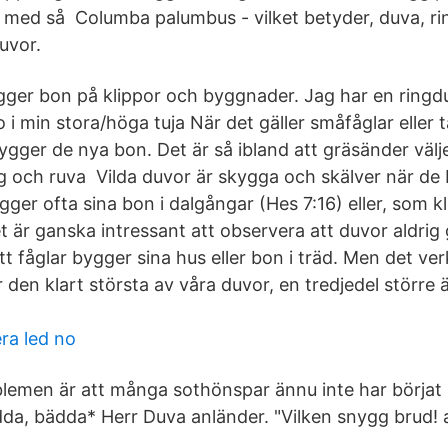
 med så Columba palumbus - vilket betyder, duva, r
uvor.
Bygger bon på klippor och byggnader. Jag har en ringd
o i min stora/höga tuja När det gäller småfåglar eller
ygger de nya bon. Det är så ibland att gräsänder välje
gg och ruva Vilda duvor är skygga och skälver när de
gger ofta sina bon i dalgångar (Hes 7:16) eller, som 
 är ganska intressant att observera att duvor aldrig 
tt fåglar bygger sina hus eller bon i träd. Men det ver
 den klart största av våra duvor, en tredjedel större
ra led no
lemen är att många sothönspar ännu inte har börjat
da, bädda* Herr Duva anländer. "Vilken snygg brud!