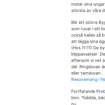
matar sina ungar
största av våra d
Blir ett större 
som ruvar i ett b
också kallas så b
att lägga sina ä
(Hos 11:11) De by
klippavsatser Det
eftersom vi vet a
del Ringduvan är
eller tamduvan.
Resonemang i fle
Fortfarande Prob
bon. *bädda, bäd
nu.