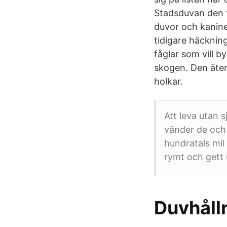
Stadsduvan den f
duvor och kaniner
tidigare häckning
fåglar som vill b
skogen. Den äter 
holkar.
Att leva utan 
vänder de och 
hundratals mi
rymt och gett 
Duvhålln