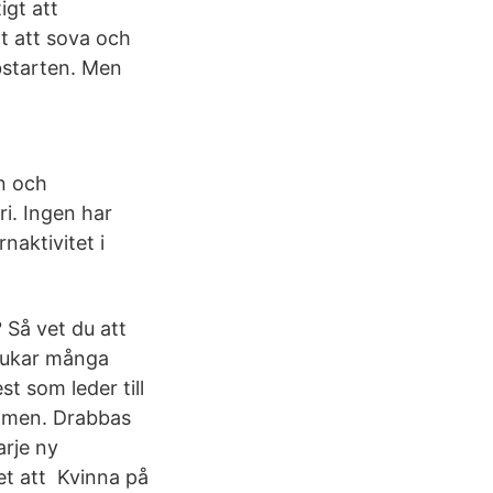
igt att
t att sova och
bstarten. Men
en och
ri. Ingen har
naktivitet i
 Så vet du att
brukar många
t som leder till
domen. Drabbas
arje ny
et att Kvinna på