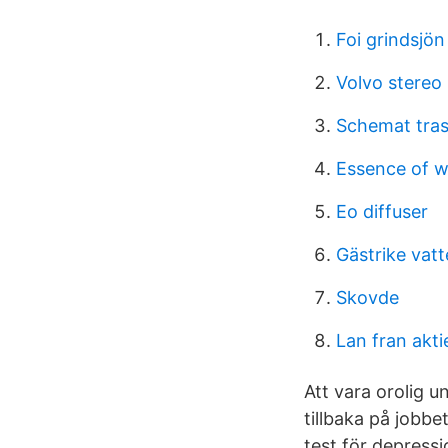
Foi grindsjön
Volvo stereo
Schemat tras
Essence of wa
Eo diffuser
Gästrike vat
Skovde
Lan fran akt
Att vara orolig 
tillbaka på jobbe
test för depress