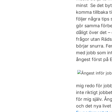
minst Se det byt
komma tillbaka ti
följer några tips
gör samma förber
dåligt över det –
frågor utan Räds
börjar snurra. F
med jobb som int
ångest först på 
mig redo för job
inte riktigt jobb
för mig själv. Ån
och det nya live