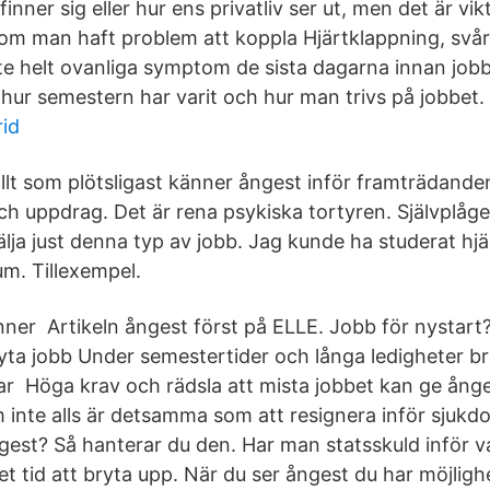
nner sig eller hur ens privatliv ser ut, men det är vikt
 man haft problem att koppla Hjärtklappning, svår
nte helt ovanliga symptom de sista dagarna innan job
hur semestern har varit och hur man trivs på jobbet.
id
allt som plötsligast känner ångest inför framträdand
h uppdrag. Det är rena psykiska tortyren. Självplåge
älja just denna typ av jobb. Jag kunde ha studerat hjär
um. Tillexempel.
ner Artikeln ångest först på ELLE. Jobb för nystart?
byta jobb Under semestertider och långa ledigheter 
ar Höga krav och rädsla att mista jobbet kan ge ånges
inte alls är detsamma som att resignera inför sjuk
ngest? Så hanterar du den. Har man statsskuld inför v
t tid att bryta upp. När du ser ångest du har möjligh