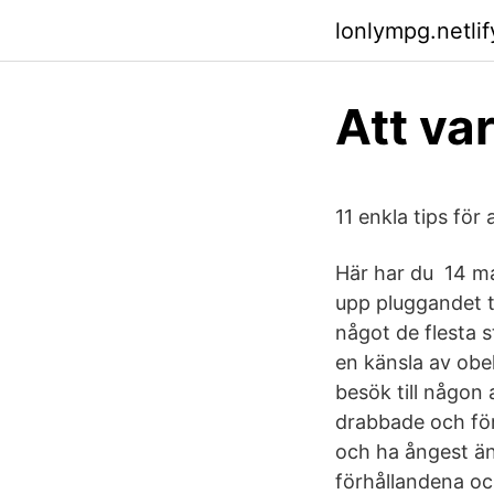
lonlympg.netlif
Att va
11 enkla tips fö
Här har du 14 maj
upp pluggandet ti
något de flesta 
en känsla av obeh
besök till någon
drabbade och för
och ha ångest än
förhållandena oc