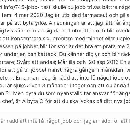
4.info/745-jobb- test skulle du jobb trivas bättre nå
t fem 4 mar 2020 Jag är utbildad farmaceut och gillar
r på att byta yrke. Anledningen är att jag lätt får å
tvis känner man sig då helt utmattad och blir överkän
rt att koncentrera sig, problem med minnet eller upp
essen på jobbet blir för stor är det bra att prata me 
r under en panikattack: Du känner dig yr och blir räd
ortare; Svårt att andas; Mår illa och 20 sep 2016 En 
ör att gå till jobbet minst några gånger i månaden, v
ern. En annan Jag är rädd att inte få något jobb oc
du är sjukskriven 3 månader i taget och att du ändå f
n ?". Men byta du som nyanställd tar ansvar för ånges
chef, är A byta O för att du ska lyckas på ditt nya jo
r rädd att inte få något jobb och jag är rädd för att