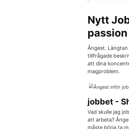
Nytt Job
passion 
Ångest. Längtan 
tillfrågade besk
att dina koncen
magproblem.
jobbet - S
Vad skulle jag jo
att arbeta? Ånges
måste börja ta m