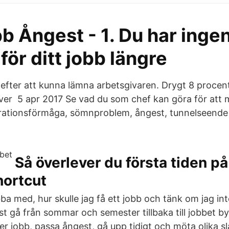
b Ångest - 1. Du har inge
för ditt jobb längre
efter att kunna lämna arbetsgivaren. Drygt 8 procen
river 5 apr 2017 Se vad du som chef kan göra för att 
trationsförmåga, sömnproblem, ångest, tunnelseende
Så överlever du första tiden på
hortcut
bba med, hur skulle jag få ett jobb och tänk om jag int
t gå från sommar och semester tillbaka till jobbet by
er jobb, passa ångest, gå upp tidigt och möta olika s