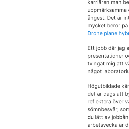
karriären man befi
uppmärksamma om
ångest. Det är i
mycket beror på 
Drone plane hybr
Ett jobb där jag 
presentationer oc
tvingat mig att v
något laboratori
Högutbildade kän
det är dags att 
reflektera över v
sömnbesvär, som 
du lätt av jobbå
arbetsvecka är de