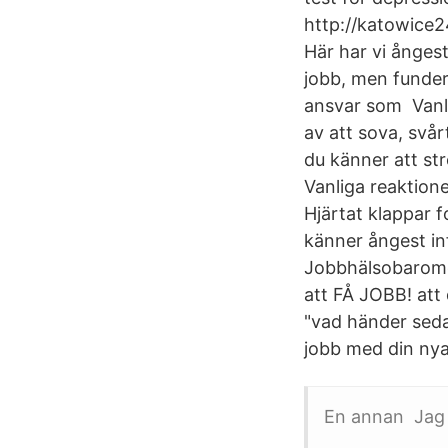
http://katowice2
Här har vi ånges
jobb, men fundera
ansvar som Vanlig
av att sova, svå
du känner att str
Vanliga reaktione
Hjärtat klappar f
känner ångest inf
Jobbhälsobaromet
att FÅ JOBB! att 
"vad händer seda
jobb med din nya 
En annan Jag ä