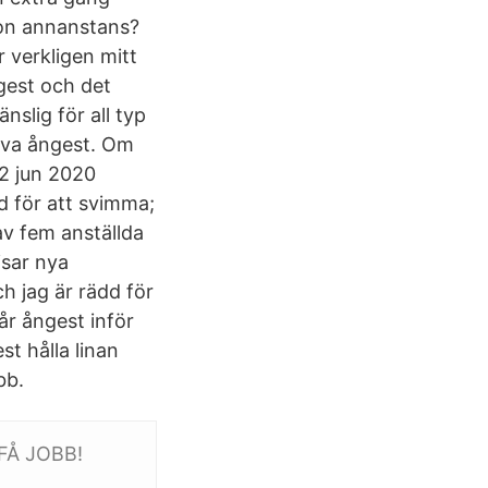
gon annanstans?
 verkligen mitt
ngest och det
slig för all typ
leva ångest. Om
22 jun 2020
d för att svimma;
av fem anställda
isar nya
h jag är rädd för
år ångest inför
t hålla linan
bb.
 FÅ JOBB!