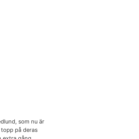
edlund, som nu är
s topp på deras
n extra gång