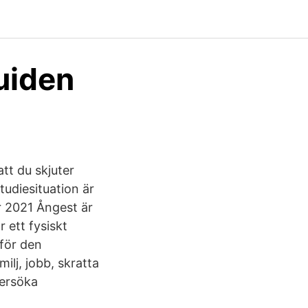
guiden
tt du skjuter
tudiesituation är
r 2021 Ångest är
r ett fysiskt
för den
lj, jobb, skratta
dersöka