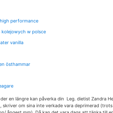
 high performance
 kolejowych w polsce
ter vanilla
ten östhammar
ieagare
under en längre kan påverka din Leg. dietist Zandra H
t, skriver om sina inte verkade vara deprimerad (trot
ion/ ångest mm) Då kan det vara dags att tänka till e