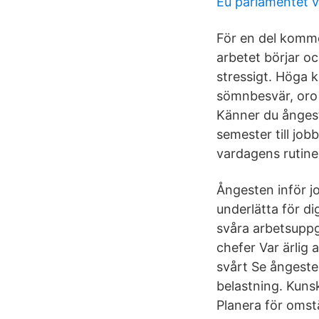
Eu parlamentet v
För en del komme
arbetet börjar o
stressigt. Höga k
sömnbesvär, oro
Känner du ångest
semester till job
vardagens rutine
Ångesten inför j
underlätta för d
svåra arbetsuppg
chefer Var ärlig
svårt Se ångeste
belastning. Kuns
Planera för omstä