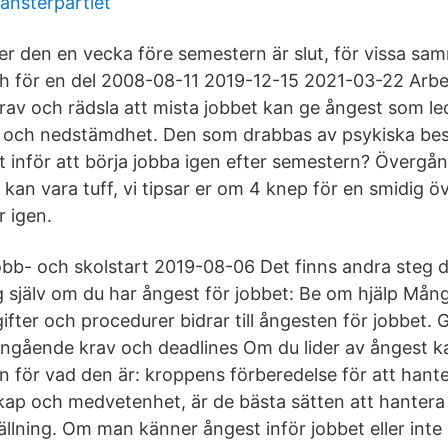
ansterpartiet
r den en vecka före semestern är slut, för vissa s
ch för en del 2008-08-11 2019-12-15 2021-03-22 Arbet
rav och rädsla att mista jobbet kan ge ångest som lede
 och nedstämdhet. Den som drabbas av psykiska bes
 inför att börja jobba igen efter semestern? Övergå
b kan vara tuff, vi tipsar er om 4 knep för en smidig öv
r igen.
obb- och skolstart 2019-08-06 Det finns andra steg du
ig själv om du har ångest för jobbet: Be om hjälp Mån
ifter och procedurer bidrar till ångesten för jobbet.
 angående krav och deadlines Om du lider av ångest 
n för vad den är: kroppens förberedelse för att hant
kap och medvetenhet, är de bästa sätten att hantera
llning. Om man känner ångest inför jobbet eller inte 