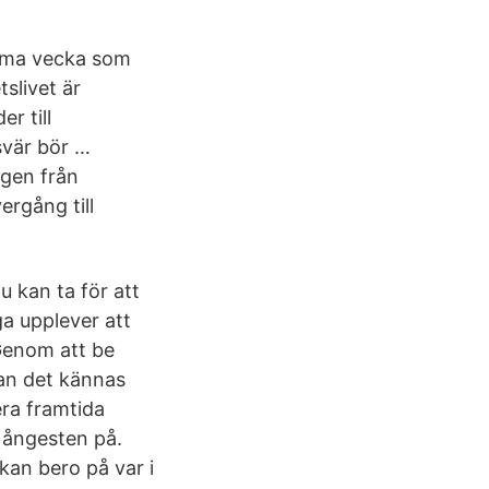
amma vecka som
slivet är
r till
vär bör …
ngen från
ergång till
 kan ta för att
ga upplever att
 Genom att be
kan det kännas
era framtida
 ångesten på.
kan bero på var i