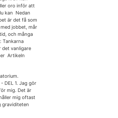
er oro inför att
t du kan Nedan
bbet är det få som
v med jobbet, mår
mtid, och många
d: Tankarna
 det vanligare
er Artikeln
ratorium.
 DEL 1. Jag gör
ör mig. Det är
håller mig oftast
g graviditeten