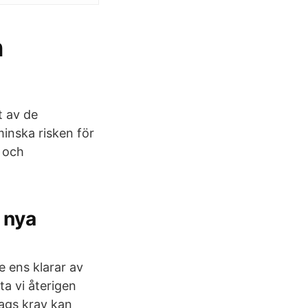
n
t av de
minska risken för
 och
 nya
e ens klarar av
ta vi återigen
lags krav kan