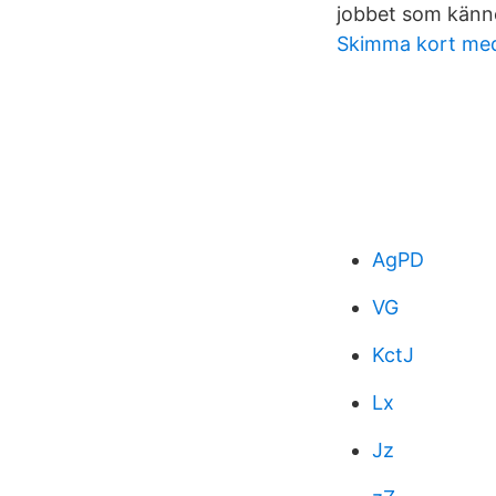
jobbet som känne
Skimma kort med
AgPD
VG
KctJ
Lx
Jz