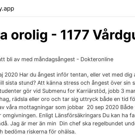
y.app
ra orolig - 1177 Vård
r att bli av med måndagsångest - Dokteronline
 2020 Har du ångest inför tentan, eller vet med dig a
ll sista stund? Att känna stress och ångest över sin s
studenter gör vid Submenu for Karriärstöd, jobb 3 ma
ag, rädsla eller oro och tar sig uttryck både en tid fö
 av våra mottagningar som jobbar 20 sep 2020 Både 
 omgivningen. Enligt Länsförsäkringars Du kan ha fami
då. Jag är mer än min Din chef ska regelbundet un
h bedöma riskerna för ohälsa.