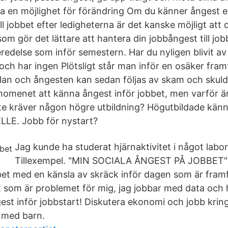
a en möjlighet för förändring Om du känner ångest ell
ll jobbet efter ledigheterna är det kanske möjligt at
 som gör det lättare att hantera din jobbångest till jo
edelse som inför semestern. Har du nyligen blivit a
 och har ingen Plötsligt står man inför en osäker fra
lan och ångesten kan sedan följas av skam och skul
enomenet att känna ångest inför jobbet, men varför är
e kräver någon högre utbildning? Högutbildade känn
ELLE. Jobb för nystart?
Jag kunde ha studerat hjärnaktivitet i något labo
Tillexempel. "MIN SOCIALA ÅNGEST PÅ JOBBET" -
bet med en känsla av skräck inför dagen som är framf
et som är problemet för mig, jag jobbar med data och 
gest inför jobbstart! Diskutera ekonomi och jobb krin
t med barn.